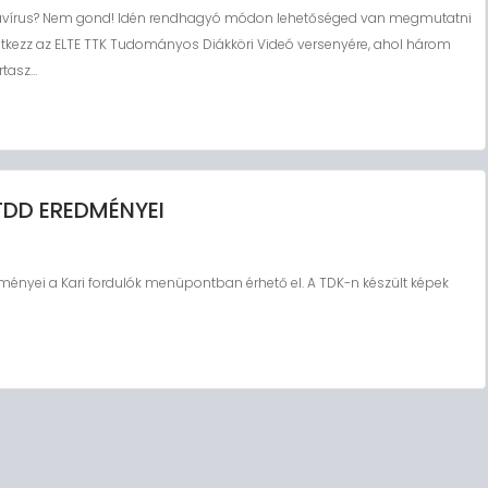
navírus? Nem gond! Idén rendhagyó módon lehetőséged van megmutatni
entkezz az ELTE TTK Tudományos Diákköri Videó versenyére, ahol három
rtasz…
DD EREDMÉNYEI
ényei a Kari fordulók menüpontban érhető el. A TDK-n készült képek