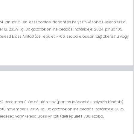
. január 15.-én lesz (pontos időpont és helyszín később). Jelentkezz a
 12. 23:59-ig! Dolgozatok online beadási határideje: 2024. január 05.
Keresd Erőss Anitát! (déli épület 1-706. szoba, eross.anita@ttk.elte.hu vagy
22. december 8-án délután lesz (pontos időpont és helyszín később).
t!) november 11. 23:59-ig! Dolgozatok online beadási határideje: 2022.
Kérdésed van? Keresd Erőss Anitát! (déli épület 1-706. szoba,