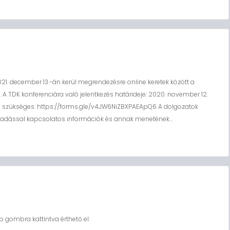
. december 13.-án kerül megrendezésre online keretek között a
 TDK konferenciára való jelentkezés határideje: 2020. november 12.
tése szükséges: https://forms.gle/v4JW6NiZBXPAEApQ6 A dolgozatok
beadással kapcsolatos információk és annak menetének…
gombra kattintva érthető el: