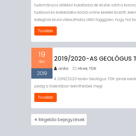
tudományos diákköri kutatásba de közbe szólt a koro
tudásod és érdeklődési köröd online keretek között! Jel
kategória közül választhatsz attól függgően, hogy hol ta
Tovább
19
2019/2020-AS GEOLÓGUS T
dec
anita
Hírek
TDK
,
2019
A 2019/2020 tanév Geológus TDK-jának eredm
pedig a Galériában tekinthetőek meg!
Tovább
BEJEGYZÉS
Régebbi bejegyzések
NAVIGÁCIÓ