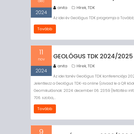
dec
anita
Hírek
TDK
,
2024
Az idei év Geológus TDK programja a Tovább
Tovább
11
GEOLÓGUS TDK 2024/2025
nov
anita
Hírek
TDK
,
2024
Az idei tanév Geológus TDK konferenciája 20
Jelentkezz a Geológus TDK-ra online (olvasd le a QR kó
Geomikulásnak: 2024. december 06. 23:59 (feltöltési infó
706. szoba,…
Tovább
9