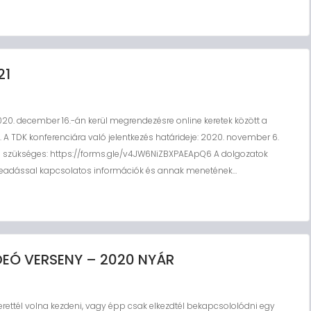
21
0. december 16.-án kerül megrendezésre online keretek között a
 TDK konferenciára való jelentkezés határideje: 2020. november 6.
tése szükséges: https://forms.gle/v4JW6NiZBXPAEApQ6 A dolgozatok
beadással kapcsolatos információk és annak menetének…
EÓ VERSENY – 2020 NYÁR
rettél volna kezdeni, vagy épp csak elkezdtél bekapcsololódni egy