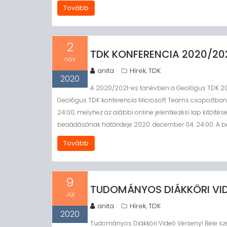
Tovább
2
TDK KONFERENCIA 2020/20
nov
anita
Hírek
TDK
,
2020
A 2020/2021-es tanévben a Geológus TDK 202
Geológus TDK konferencia Microsoft Teams csoportban. A
24:00, melyhez az alábbi online jelentkezési lap kitöl
beaádásának határideje 2020. december 04. 24:00. A 
Tovább
9
TUDOMÁNYOS DIÁKKÖRI VID
Júl
anita
Hírek
TDK
,
2020
Tudományos Diákköri Videó Verseny! Bele sze