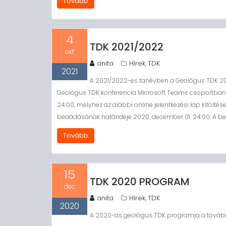
Tovább
4
TDK 2021/2022
okt
anita
Hírek
TDK
,
2021
A 2021/2022-es tanévben a Geológus TDK 2021
Geológus TDK konferencia Microsoft Teams csoportban. A
24:00, melyhez az alábbi online jelentkezési lap kitöl
beaádásának határideje 2020. december 01. 24:00. A 
Tovább
15
TDK 2020 PROGRAM
dec
anita
Hírek
TDK
,
2020
A 2020-as geológus TDK programja a tovább 