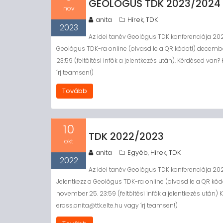
GEOLÓGUS TDK 2023/2024
nov
anita
Hírek
TDK
,
2023
Az idei tanév Geológus TDK konferenciája 2024
Geológus TDK-ra online (olvasd le a QR kódot!) december
23:59 (feltöltési infók a jelentkezés után). Kérdésed van? 
írj teamsen!)
Tovább
10
TDK 2022/2023
okt
anita
Egyéb
Hírek
TDK
,
,
2022
Az idei tanév Geológus TDK konferenciája 20
Jelentkezz a Geológus TDK-ra online (olvasd le a QR kódo
november 25. 23:59 (feltöltési infók a jelentkezés után) 
eross.anita@ttk.elte.hu vagy írj teamsen!)