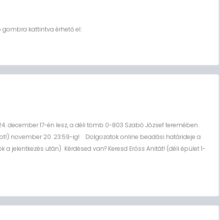
 gombra kattintva érhető el:
24. december 17-én lesz, a déli tömb 0-803 Szabó József teremében.
dot!) november 20. 23:59-ig! Dolgozatok online beadási határideje a
k a jelentkezés után) Kérdésed van? Keresd Erőss Anitát! (déli épület 1-