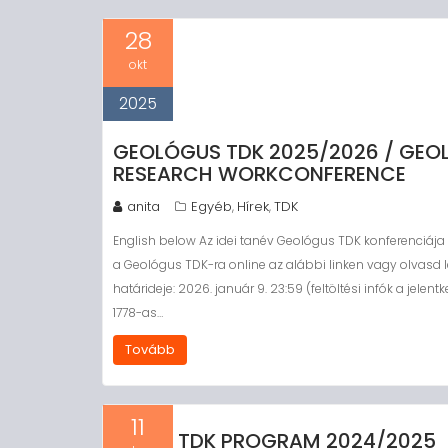
28
okt
2025
GEOLÓGUS TDK 2025/2026 / GEO
RESEARCH WORKCONFERENCE
anita
Egyéb
Hírek
TDK
,
,
English below Az idei tanév Geológus TDK konferenciája
a Geológus TDK-ra online az alábbi linken vagy olvasd 
határideje: 2026. január 9. 23:59 (feltöltési infók a jelen
1778-as…
Tovább
11
TDK PROGRAM 2024/2025