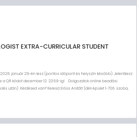
LOGIST EXTRA-CURRICULAR STUDENT
 2026. január 29-én lesz (pontos időpont és helyszín később). Jelentkezz
le a QR kódot december 12. 23:59-ig! Dolgozatok online beadási
tkezés után) Kérdésed van? Keresd Erőss Anitát! (déli épület 1-706. szoba,