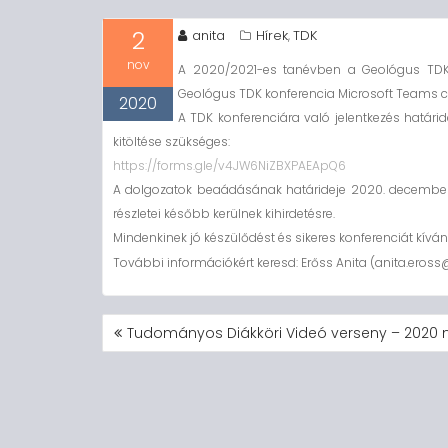
2
anita
Hírek
TDK
,
nov
A 2020/2021-es tanévben a Geológus TDK 
Geológus TDK konferencia Microsoft Teams 
2020
A TDK konferenciára való jelentkezés határid
kitöltése szükséges:
https://forms.gle/v4JW6NiZBXPAEApQ6
A dolgozatok beaádásának határideje 2020. december
részletei később kerülnek kihirdetésre.
Mindenkinek jó készülődést és sikeres konferenciát kívá
További információkért keresd: Erőss Anita (anita.eros
BEJEGYZÉS
Tudományos Diákköri Videó verseny – 2020 
NAVIGÁCIÓ