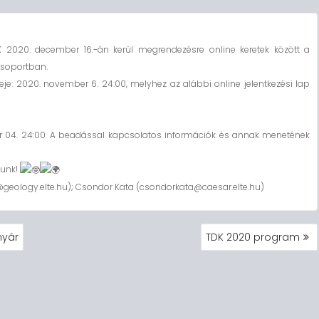
2020. december 16.-án kerül megrendezésre online keretek között a
csoportban.
eje: 2020. november 6. 24:00, melyhez az alábbi online jelentkezési lap
 04. 24:00. A beadással kapcsolatos információk és annak menetének
nunk!
s@geology.elte.hu); Csondor Kata (csondorkata@caesar.elte.hu)
nyár
TDK 2020 program