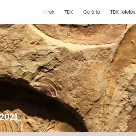
Hírek
TDK
Galéria
TDK felelő
2021