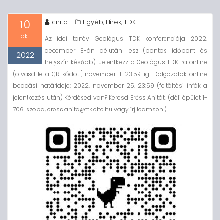
10
anita
Egyéb
Hírek
TDK
,
,
okt
Az idei tanév Geológus TDK konferenciája 2022.
december 8-án délután lesz (pontos időpont és
2022
helyszín később). Jelentkezz a Geológus TDK-ra online
(olvasd le a QR kódot!) november 11. 23:59-ig! Dolgozatok online
beadási határideje: 2022. november 25. 23:59 (feltöltési infók a
jelentkezés után) Kérdésed van? Keresd Erőss Anitát! (déli épület 1-
706. szoba, eross.anita@ttk.elte.hu vagy írj teamsen!)