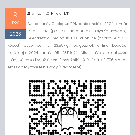
9
anita
Hírek
TDK
,
nov
Az idei tanév Geológus TDK konferenciája 2024. január
15.-én lesz (pontos időpont és helyszín később).
2023
Jelentkezz a Geológus TDK-ra online (olvasd le a QR
kódot!) december 12. 23:59-ig! Dolgozatok online beadási
határideje: 2024. január 05. 23:59 (feltöltési infók a jelentkezés
után). Kérdésed van? Keresd Erőss Anitát! (déli épület 1-706. szoba,
eross.anita@ttk.elte.hu vagy írj teamsen!)