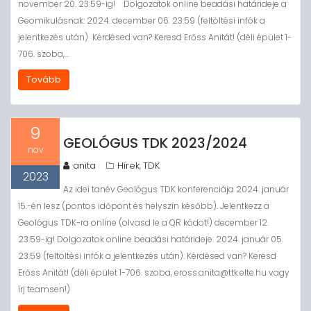
november 20. 23:59-ig! Dolgozatok online beadási határideje a
Geomikulásnak: 2024. december 06. 23:59 (feltöltési infók a
jelentkezés után) Kérdésed van? Keresd Erőss Anitát! (déli épület 1-
706. szoba,…
Tovább
9
GEOLÓGUS TDK 2023/2024
nov
anita
Hírek
TDK
,
2023
Az idei tanév Geológus TDK konferenciája 2024. január
15.-én lesz (pontos időpont és helyszín később). Jelentkezz a
Geológus TDK-ra online (olvasd le a QR kódot!) december 12.
23:59-ig! Dolgozatok online beadási határideje: 2024. január 05.
23:59 (feltöltési infók a jelentkezés után). Kérdésed van? Keresd
Erőss Anitát! (déli épület 1-706. szoba, eross.anita@ttk.elte.hu vagy
írj teamsen!)