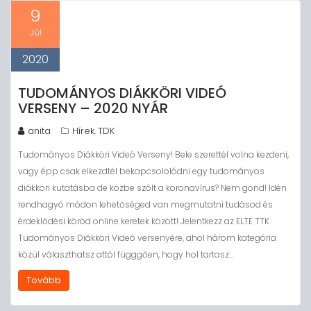
9
Júl
2020
TUDOMÁNYOS DIÁKKÖRI VIDEÓ
VERSENY – 2020 NYÁR
anita
Hírek
TDK
,
Tudományos Diákköri Videó Verseny! Bele szerettél volna kezdeni,
vagy épp csak elkezdtél bekapcsololódni egy tudományos
diákköri kutatásba de közbe szólt a koronavírus? Nem gond! Idén
rendhagyó módon lehetőséged van megmutatni tudásod és
érdeklődési köröd online keretek között! Jelentkezz az ELTE TTK
Tudományos Diákköri Videó versenyére, ahol három kategória
közül választhatsz attól függgően, hogy hol tartasz…
Tovább