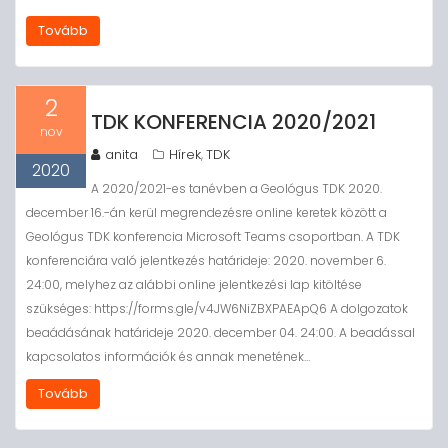
Tovább
2
TDK KONFERENCIA 2020/2021
nov
anita
Hírek
TDK
,
2020
A 2020/2021-es tanévben a Geológus TDK 2020.
december 16.-án kerül megrendezésre online keretek között a
Geológus TDK konferencia Microsoft Teams csoportban. A TDK
konferenciára való jelentkezés határideje: 2020. november 6.
24:00, melyhez az alábbi online jelentkezési lap kitöltése
szükséges: https://forms.gle/v4JW6NiZBXPAEApQ6 A dolgozatok
beaádásának határideje 2020. december 04. 24:00. A beadással
kapcsolatos információk és annak menetének…
Tovább