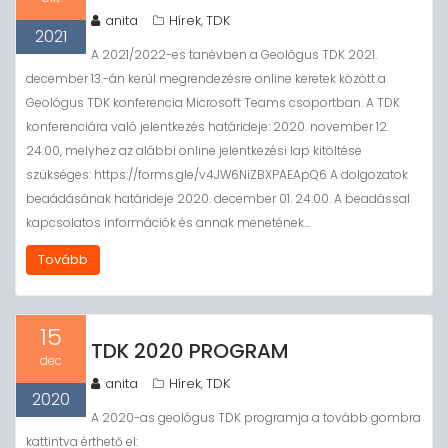
anita
Hírek
TDK
,
2021
A 2021/2022-es tanévben a Geológus TDK 2021.
december 13.-án kerül megrendezésre online keretek között a
Geológus TDK konferencia Microsoft Teams csoportban. A TDK
konferenciára való jelentkezés határideje: 2020. november 12.
24:00, melyhez az alábbi online jelentkezési lap kitöltése
szükséges: https://forms.gle/v4JW6NiZBXPAEApQ6 A dolgozatok
beaádásának határideje 2020. december 01. 24:00. A beadással
kapcsolatos információk és annak menetének…
Tovább
15
TDK 2020 PROGRAM
dec
anita
Hírek
TDK
,
2020
A 2020-as geológus TDK programja a tovább gombra
kattintva érthető el: