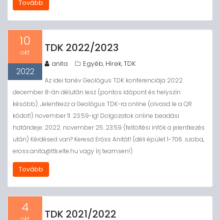
Tovább
10
TDK 2022/2023
okt
anita
Egyéb
Hírek
TDK
,
,
2022
Az idei tanév Geológus TDK konferenciája 2022.
december 8-án délután lesz (pontos időpont és helyszín
később). Jelentkezz a Geológus TDK-ra online (olvasd le a QR
kódot!) november 11. 23:59-ig! Dolgozatok online beadási
határideje: 2022. november 25. 23:59 (feltöltési infók a jelentkezés
után) Kérdésed van? Keresd Erőss Anitát! (déli épület 1-706. szoba,
eross.anita@ttk.elte.hu vagy írj teamsen!)
Tovább
4
TDK 2021/2022
okt