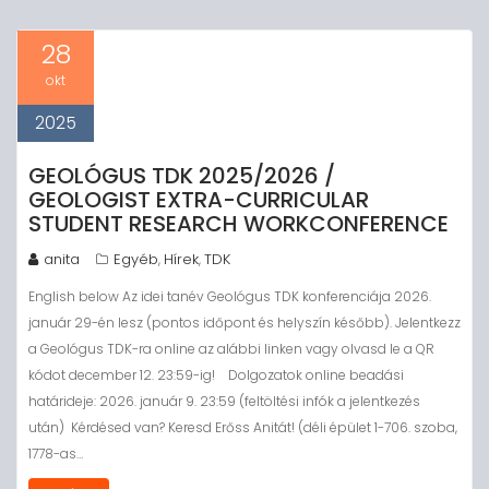
28
okt
2025
GEOLÓGUS TDK 2025/2026 /
GEOLOGIST EXTRA-CURRICULAR
STUDENT RESEARCH WORKCONFERENCE
anita
Egyéb
Hírek
TDK
,
,
English below Az idei tanév Geológus TDK konferenciája 2026.
január 29-én lesz (pontos időpont és helyszín később). Jelentkezz
a Geológus TDK-ra online az alábbi linken vagy olvasd le a QR
kódot december 12. 23:59-ig! Dolgozatok online beadási
határideje: 2026. január 9. 23:59 (feltöltési infók a jelentkezés
után) Kérdésed van? Keresd Erőss Anitát! (déli épület 1-706. szoba,
1778-as…