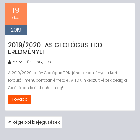
19
dec
2019
2019/2020-AS GEOLÓGUS TDD
EREDMÉNYEI
anita
Hírek
TDK
,
A 2019/2020 tanév Geológus TDK-jának eredményei a Kari
fordulók menüpontban érhető el. A TDK-n készült képek pedig a
Galériában tekinthetőek meg!
Tovább
BEJEGYZÉS
Régebbi bejegyzések
NAVIGÁCIÓ