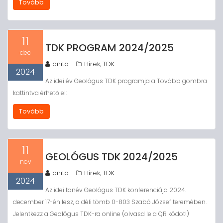
Tovább
11
TDK PROGRAM 2024/2025
dec
anita
Hírek
TDK
,
2024
Az idei év Geológus TDK programja a Tovább gombra
kattintva érhető el:
Tovább
11
GEOLÓGUS TDK 2024/2025
nov
anita
Hírek
TDK
,
2024
Az idei tanév Geológus TDK konferenciája 2024.
december 17-én lesz, a déli tömb 0-803 Szabó József teremében.
Jelentkezz a Geológus TDK-ra online (olvasd le a QR kódot!)