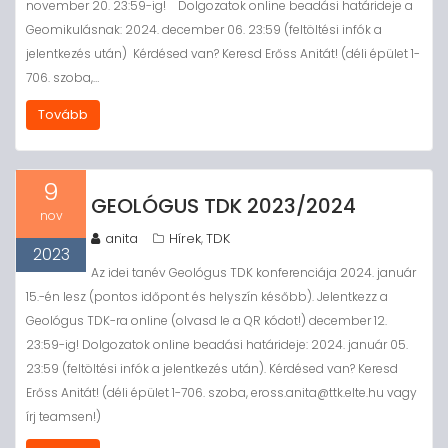
november 20. 23:59-ig! Dolgozatok online beadási határideje a
Geomikulásnak: 2024. december 06. 23:59 (feltöltési infók a
jelentkezés után) Kérdésed van? Keresd Erőss Anitát! (déli épület 1-
706. szoba,…
Tovább
9
GEOLÓGUS TDK 2023/2024
nov
anita
Hírek
TDK
,
2023
Az idei tanév Geológus TDK konferenciája 2024. január
15.-én lesz (pontos időpont és helyszín később). Jelentkezz a
Geológus TDK-ra online (olvasd le a QR kódot!) december 12.
23:59-ig! Dolgozatok online beadási határideje: 2024. január 05.
23:59 (feltöltési infók a jelentkezés után). Kérdésed van? Keresd
Erőss Anitát! (déli épület 1-706. szoba, eross.anita@ttk.elte.hu vagy
írj teamsen!)