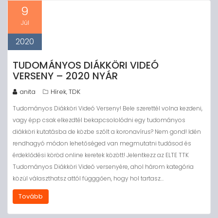
9
Júl
2020
TUDOMÁNYOS DIÁKKÖRI VIDEÓ
VERSENY – 2020 NYÁR
anita
Hírek
TDK
,
Tudományos Diákköri Videó Verseny! Bele szerettél volna kezdeni,
vagy épp csak elkezdtél bekapcsololódni egy tudományos
diákköri kutatásba de közbe szólt a koronavírus? Nem gond! Idén
rendhagyó módon lehetőséged van megmutatni tudásod és
érdeklődési köröd online keretek között! Jelentkezz az ELTE TTK
Tudományos Diákköri Videó versenyére, ahol három kategória
közül választhatsz attól függgően, hogy hol tartasz…
Tovább