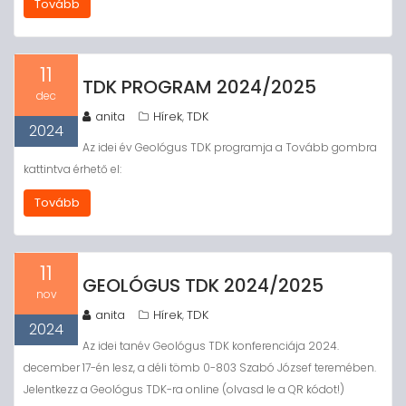
Tovább
11
TDK PROGRAM 2024/2025
dec
anita
Hírek
TDK
,
2024
Az idei év Geológus TDK programja a Tovább gombra
kattintva érhető el:
Tovább
11
GEOLÓGUS TDK 2024/2025
nov
anita
Hírek
TDK
,
2024
Az idei tanév Geológus TDK konferenciája 2024.
december 17-én lesz, a déli tömb 0-803 Szabó József teremében.
Jelentkezz a Geológus TDK-ra online (olvasd le a QR kódot!)