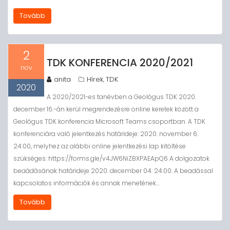
Tovább
2
TDK KONFERENCIA 2020/2021
nov
anita
Hírek
TDK
,
2020
A 2020/2021-es tanévben a Geológus TDK 2020.
december 16.-án kerül megrendezésre online keretek között a
Geológus TDK konferencia Microsoft Teams csoportban. A TDK
konferenciára való jelentkezés határideje: 2020. november 6.
24:00, melyhez az alábbi online jelentkezési lap kitöltése
szükséges: https://forms.gle/v4JW6NiZBXPAEApQ6 A dolgozatok
beaádásának határideje 2020. december 04. 24:00. A beadással
kapcsolatos információk és annak menetének…
Tovább