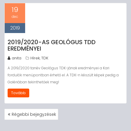
19
dec
2019
2019/2020-AS GEOLÓGUS TDD
EREDMÉNYEI
anita
Hírek
TDK
,
A 2019/2020 tanév Geológus TDK-jának eredményei a Kari
fordulók menüpontban érhető el. A TDK-n készült képek pedig a
Galériában tekinthetőek meg!
Tovább
BEJEGYZÉS
Régebbi bejegyzések
NAVIGÁCIÓ