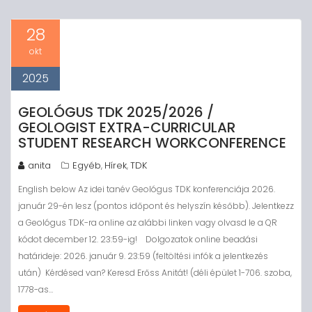
28
okt
2025
GEOLÓGUS TDK 2025/2026 /
GEOLOGIST EXTRA-CURRICULAR
STUDENT RESEARCH WORKCONFERENCE
anita
Egyéb
Hírek
TDK
,
,
English below Az idei tanév Geológus TDK konferenciája 2026.
január 29-én lesz (pontos időpont és helyszín később). Jelentkezz
a Geológus TDK-ra online az alábbi linken vagy olvasd le a QR
kódot december 12. 23:59-ig! Dolgozatok online beadási
határideje: 2026. január 9. 23:59 (feltöltési infók a jelentkezés
után) Kérdésed van? Keresd Erőss Anitát! (déli épület 1-706. szoba,
1778-as…