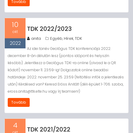
Tovább
10
TDK 2022/2023
okt
anita
Egyéb
Hírek
TDK
,
,
2022
Az idei tanév Geológus TDK konferenciája 2022.
december 8-án délután lesz (pontos időpont és helyszín
később). Jelentkezz a Geológus TDK-ra online (olvasd le a QR
kódot!) november 11. 23:59-ig! Dolgozatok online beadási
határideje: 2022. november 25. 23:59 (feltöltési infók a jelentkezés
után) Kérdésed van? Keresd Erőss Anitát! (déli épület 1-706. szoba,
eross.anita@ttk.elte.hu vagy írj teamsen!)
Tovább
4
TDK 2021/2022
okt